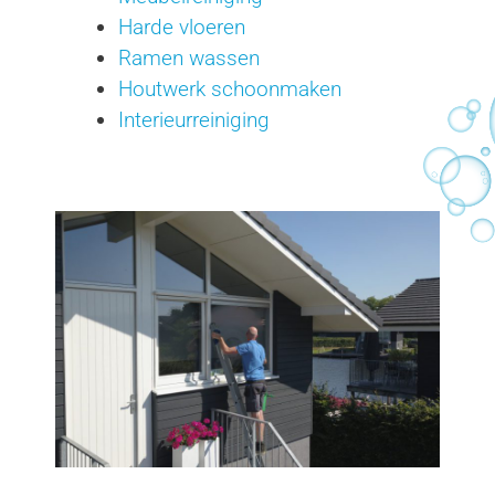
Harde vloeren
Ramen wassen
Houtwerk schoonmaken
Interieurreiniging