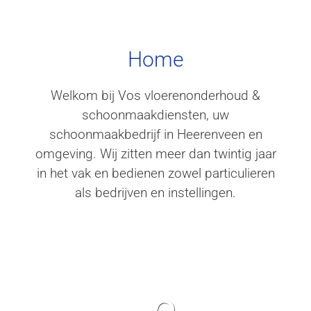
VOS
Heerenveen
Home
Tapijt reinigen & ramen
wassen
Welkom bij Vos vloerenonderhoud &
schoonmaakdiensten, uw
schoonmaakbedrijf in Heerenveen en
omgeving. Wij zitten meer dan twintig jaar
in het vak en bedienen zowel particulieren
als bedrijven en instellingen.