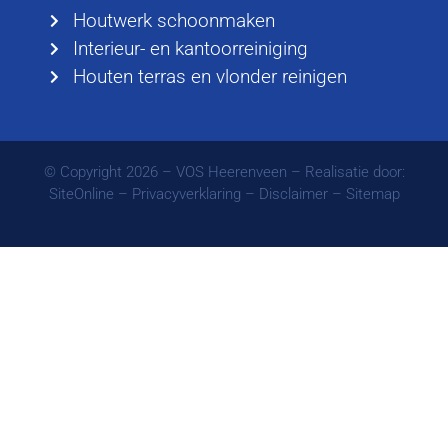
Houtwerk schoonmaken
Interieur- en kantoorreiniging
Houten terras en vlonder reinigen
© Copyright 2026 – VOS Heerenveen – Realisatie door:
SiteOnline
–
Privacyverklaring
–
Disclaimer
–
Sitemap