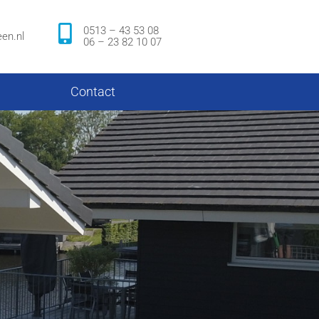
0513 – 43 53 08
en.nl
06 – 23 82 10 07
Contact