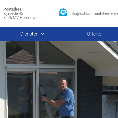
Postadres:
Zijlroede 42
info@schoonmaak-heerenve
8446 MV Heerenveen
Diensten
Offerte