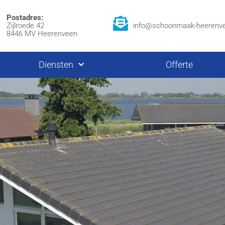
Postadres:
Zijlroede 42
info@schoonmaak-heerenve
8446 MV Heerenveen
Diensten
Offerte