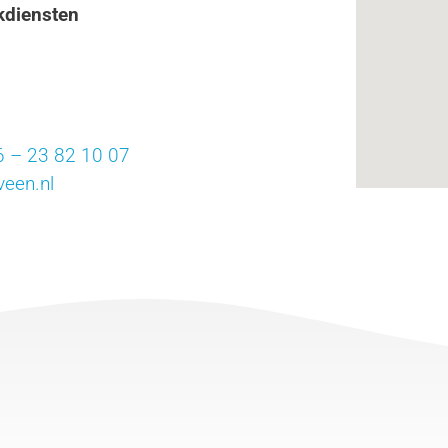
diensten
6 – 23 82 10 07
een.nl