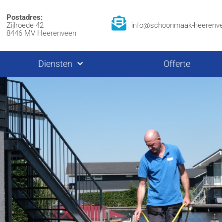
Postadres:
Zijlroede 42
info@schoonmaak-heerenve
8446 MV Heerenveen
Diensten
Offerte