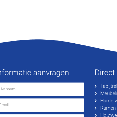
nformatie aanvragen
Direct
Tapijtre
Meubelr
Harde v
Ramen
Houtwe