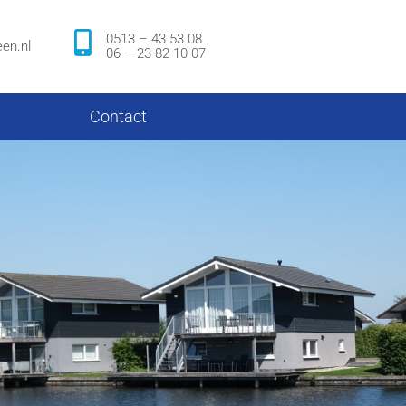
0513 – 43 53 08
en.nl
06 – 23 82 10 07
Contact