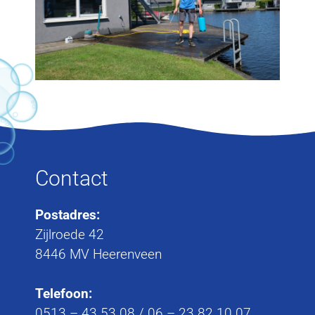
Contact
Postadres:
Zijlroede 42
8446 MV Heerenveen
Telefoon:
0513 – 43 53 08
/
06 – 23 82 10 07