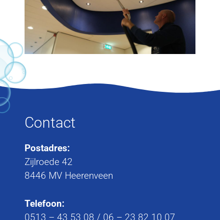
Contact
Postadres:
Zijlroede 42
8446 MV Heerenveen
Telefoon:
0513 – 43 53 08
/
06 – 23 82 10 07