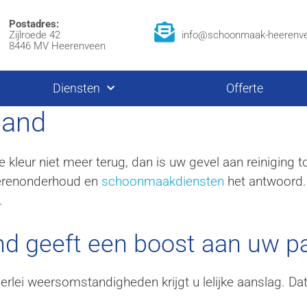
Postadres:
Zijlroede 42
info@schoonmaak-heerenve
8446 MV Heerenveen
Diensten
Offerte
land
le kleur niet meer terug, dan is uw gevel aan reinigin
loerenonderhoud en
schoonmaakdiensten
het antwoord. W
.
and geeft een boost aan uw p
erlei weersomstandigheden krijgt u lelijke aanslag. Dat 