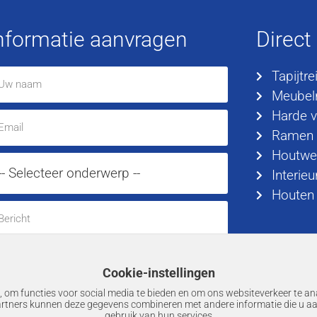
nformatie aanvragen
Direct
Tapijtre
Meubelr
Harde v
Ramen
Houtwe
Interieu
Houten 
Cookie-instellingen
Verzenden
 om functies voor social media te bieden en om ons websiteverkeer te an
artners kunnen deze gegevens combineren met andere informatie die u aa
gebruik van hun services