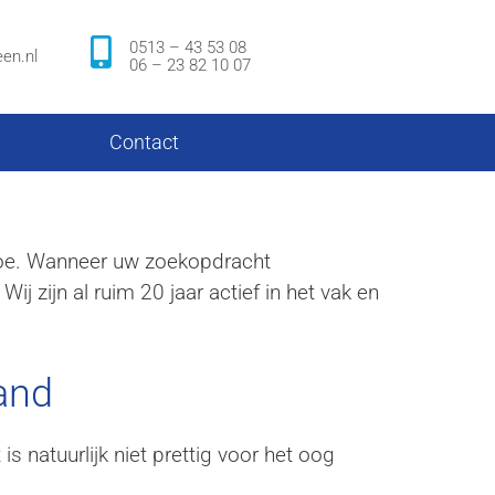
0513 – 43 53 08
en.nl
06 – 23 82 10 07
Contact
g toe. Wanneer uw zoekopdracht
ij zijn al ruim 20 jaar actief in het vak en
and
is natuurlijk niet prettig voor het oog