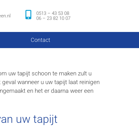
0513 – 43 53 08
en.nl
06 – 23 82 10 07
Contact
om uw tapijt schoon te maken zult u
et geval wanneer u uw tapijt laat reinigen
oongemaakt en het er daarna weer een
an uw tapijt