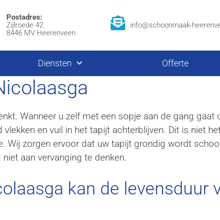
Postadres:
Zijlroede 42
info@schoonmaak-heerenve
8446 MV Heerenveen
Diensten
Offerte
 Nicolaasga
denkt. Wanneer u zelf met een sopje aan de gang gaat 
vlekken en vuil in het tapijt achterblijven. Dit is niet h
ze. Wij zorgen ervoor dat uw tapijt grondig wordt sch
g niet aan vervanging te denken.
icolaasga kan de levensduur v